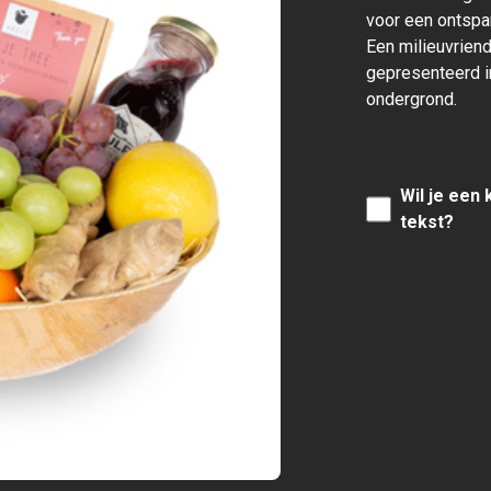
voor een ontspa
Een milieuvriend
gepresenteerd 
ondergrond.
Wil je een
tekst?