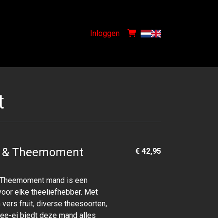
Inloggen
t
t & Theemoment
€ 42,95
& Theemoment mand is een
voor elke theeliefhebber. Met
 vers fruit, diverse theesoorten,
hee-ei biedt deze mand alles